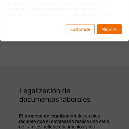
Cookies are small data files stored on your device while
browsing websites. We use them to enhance site
functionality, personalize content, and analyze site traffic.
Como parte de nuestro servicio integral a las
empresas, nos ocupamos de los contactos con
las oficinas provinciales, las autoridades de
Customize
Allow All
distrito y otras instituciones administrativas.
Legalización de
documentos laborales
El proceso de legalización
del empleo
requiere que el empresario realice una serie
de trámites, rellene documentos y los