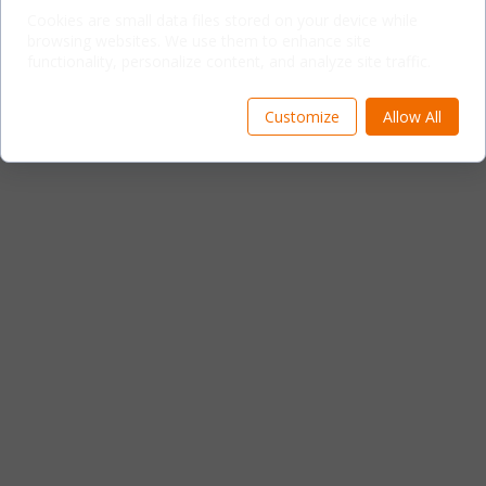
 Бесплатный автобус;
Cookies are small data files stored on your device while
 Выплата заработной платы на карту до 20 числа.
browsing websites. We use them to enhance site
functionality, personalize content, and analyze site traffic.
Customize
Allow All