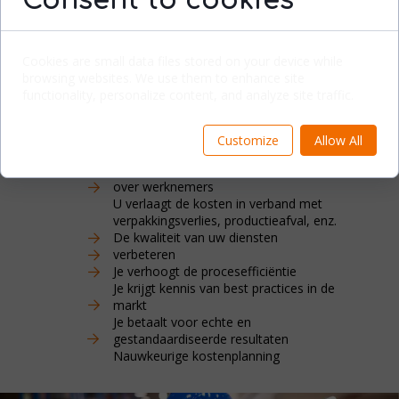
Consent to cookies
De uitbesteding van productie en logistiek die
Reppo Group aanbiedt, gaat niet alleen over
management, planning, roostering, training,
Cookies are small data files stored on your device while
maar ook over verantwoordelijkheid voor het
browsing websites. We use them to enhance site
resultaat, de kwaliteit en de tijdigheid ervan
functionality, personalize content, and analyze site traffic.
Door productie en logistieke
diensten uit te besteden:
Customize
Allow All
U hoeft zich geen zorgen te maken
over werknemers
U verlaagt de kosten in verband met
verpakkingsverlies, productieafval, enz.
De kwaliteit van uw diensten
verbeteren
Je verhoogt de procesefficiëntie
Je krijgt kennis van best practices in de
markt
Je betaalt voor echte en
gestandaardiseerde resultaten
Nauwkeurige kostenplanning