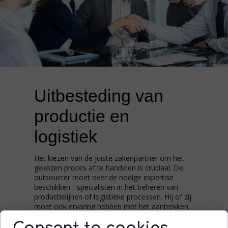
Uitbesteding van
productie en
logistiek
Het kiezen van de juiste zakenpartner om het
gekozen proces af te handelen is cruciaal. De
outsourcer moet over de nodige expertise
beschikken - specialisten in het beheren van
productielijnen of logistieke processen. Hij of zij
moet ook ervaring hebben met het aantrekken
en behouden van werknemers.