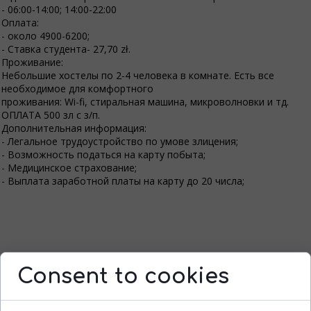
- 06:00-14:00; 14:00-22:00
Оплата:
- около 4900-6200;
- Ставка студента- 27,70 zł.
Проживание:
Небольшие хостелы по 2-4 человека в комнате. Есть все
необходимое для комфортного
проживания: Wi-fi, стиральная машина, микроволновки и тд.
ОПЛАТА 500 зл с з/п.
Дополнительная информация:
- Легальное трудоустройство по умове злицения;
- Возможность податься на карту побыта;
- Медицинское страхование;
- Выплата заработной платы на карту до 20 числа;
Consent to cookies